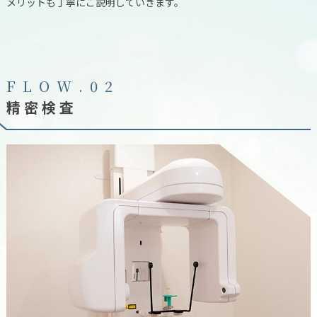
メリットも丁寧にご説明していきます。
F
L
O
W
.
0
2
精密検査