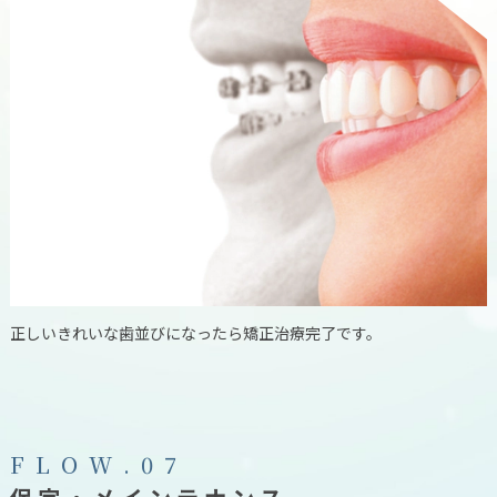
正しいきれいな歯並びになったら矯正治療完了です。
F
L
O
W
.
0
7