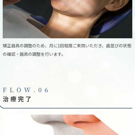
矯正器具の調整のため、月に1回程度ご来院いただき、歯並びの状態
の確認・器具の調整を行います。
F
L
O
W
.
0
6
治療完了