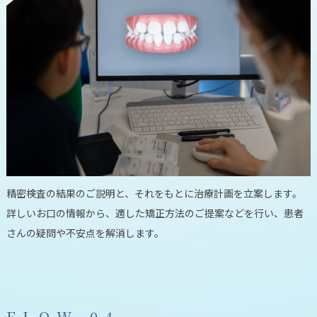
精密検査の結果のご説明と、それをもとに治療計画を立案します。
詳しいお口の情報から、適した矯正方法のご提案などを行い、患者
さんの疑問や不安点を解消します。
F
L
O
W
.
0
4