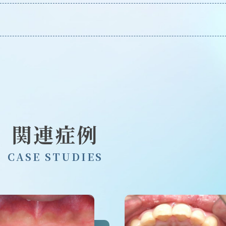
関連症例
C
A
S
E
S
T
U
D
I
E
S