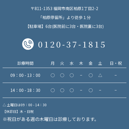
〒811-1353 福岡市南区柏原1丁目2-2
「柏原停留所」より徒歩１分
【駐車場】6台(医院前に3台・医院裏に3台)
0120-37-1815
診療時間
月
火
水
木
金
土
日・祝
09：00 - 13：00
◯
◯
◯
−
◯
△
−
14：00 - 18：30
◯
◯
◯
−
◯
−
−
△ 土曜日は09：00 - 14：30
【休診日】木・日祝
※祝日がある週の木曜日は診療しております。