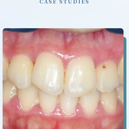
C
A
S
E
S
T
U
D
I
E
S