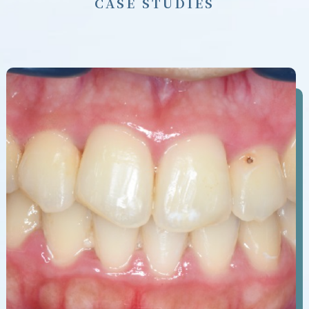
C
A
S
E
S
T
U
D
I
E
S