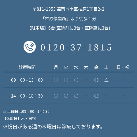
〒811-1353 福岡市南区柏原1丁目2-2
「柏原停留所」より徒歩１分
【駐車場】6台(医院前に3台・医院裏に3台)
0120-37-1815
診療時間
月
火
水
木
金
土
日・祝
09：00 - 13：00
◯
◯
◯
−
◯
△
−
14：00 - 18：30
◯
◯
◯
−
◯
−
−
△ 土曜日は09：00 - 14：30
【休診日】木・日祝
※祝日がある週の木曜日は診療しております。