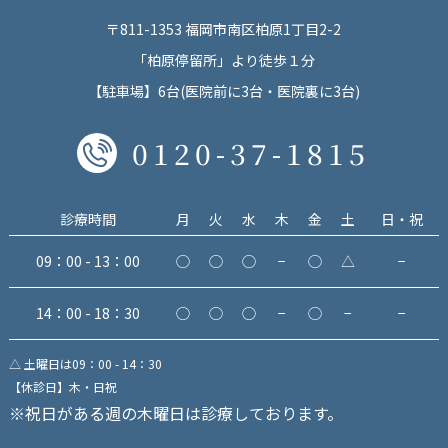
〒811-1353 福岡市南区柏原1丁目2-2
「柏原停留所」より徒歩１分
【駐車場】6台(医院前に3台・医院裏に3台)
0120-37-1815
診療時間
月
火
水
木
金
土
日・祝
09：00 - 13：00
◯
◯
◯
−
◯
△
−
14：00 - 18：30
◯
◯
◯
−
◯
−
−
△ 土曜日は09：00 - 14：30
【休診日】木・日祝
※祝日がある週の木曜日は診療しております。