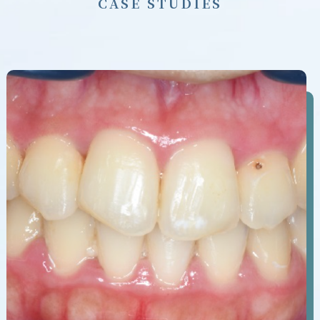
C
A
S
E
S
T
U
D
I
E
S